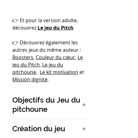
👉 Et pour la version adulte,
découvrez
Le jeu du Pitch
👉 Découvrez également les
autres jeux du même auteur :
Boosters
,
Couleur du cœur
,
Le
jeu du Pitch
,
Le jeu du
pitchoune
,
Le kit motivation
et
Mission dignité
.
Objectifs du Jeu du
pitchoune
Le jeu pour apprendre aux
Création du jeu
enfants à pitcher et défendre
une idée, un concept, une