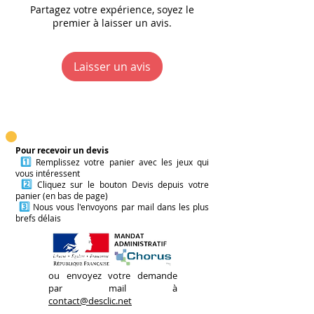
dans la manière de défendre
Poids :
0,430 kg
Partagez votre expérience, soyez le
temps de travail...
Si la personne qui a le rôle de
son idée, sa posture, son
premier à laisser un avis.
Décideur est convaincue, alors
projet.
c'est gagné !
Egalement passionnée de
Laisser un avis
développement spirituel et de
Plusieurs variantes sont
méditation, Marie Edery intègre
proposées dans la boîte de jeu
dans ses jeux tous les
en fonction des contextes, du
ingrédients nécessaire pour
nombre de joueurs·euses et
plus de bien-être et
des modalités de jeu
Pour recevoir un devis
1️⃣
Remplissez votre panier avec les jeux qui
d'apaisement au quotidien.
(improvisation ou temps de
vous intéressent
préparation).
2️⃣
Cliquez sur le bouton Devis depuis votre
panier (en bas de page)
3️⃣
Nous vous l'envoyons par mail dans les plus
brefs délais
ou envoyez votre demande
par mail à
contact@desclic.net