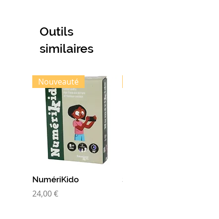
Outils
similaires
Nouveauté
Nouveauté
NumériKido
Super nanas
Prix
Prix
24,00 €
10,00 €