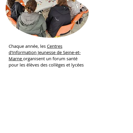
Chaque année, les
Centres
d'Information Jeunesse de Seine-et-
Marne
organisent un forum santé
pour les élèves des collèges et lycées
du territoire.
Climat scolaire, addictions, santé
sexuelle, santé mentale ... nous avons
organisé des actions de
sensibilisation courtes de 15 minutes
pour chaque groupe de 10 élèves,
répartis sur l'ensemble de la journée.
Nos jeux
Top Ten Pro
,
La relève
, ou