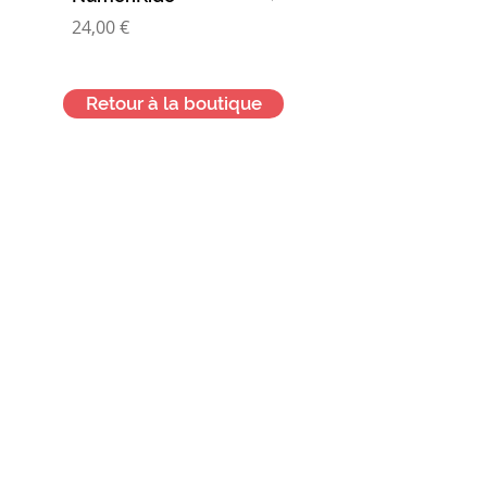
Prix
Prix
24,00 €
10,00 €
Retour à la boutique