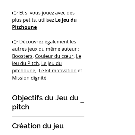
👉 Et si vous jouez avec des
plus petits, utilisez
Le jeu du
Pitchoune
👉 Découvrez également les
autres jeux du même auteur :
Boosters
,
Couleur du cœur
,
Le
jeu du Pitch
,
Le jeu du
pitchoune
,
Le kit motivation
et
Mission dignité
.
Objectifs du Jeu du
pitch
Le jeu pour apprendre à
Création du jeu
pitcher et défendre une idée,
un concept, une proposition.