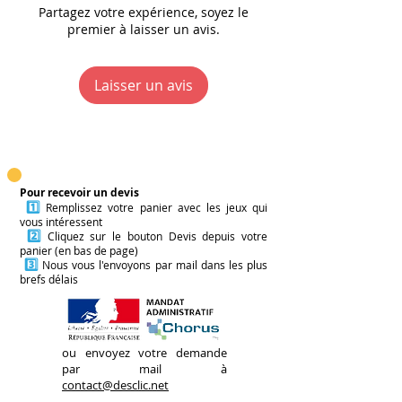
dans la manière de défendre
Partagez votre expérience, soyez le
développement spirituel et de
Décideur est convaincue, alors
son idée, sa posture, son
premier à laisser un avis.
méditation, Marie Edery intègre
c'est gagné !
projet.
dans ses jeux tous les
ingrédients nécessaire pour
Plusieurs variantes sont
Laisser un avis
plus de bien-être et
proposées dans la boîte de jeu
d'apaisement au quotidien.
en fonction des contextes, du
nombre de joueurs·euses et
des modalités de jeu
(improvisation ou temps de
Pour recevoir un devis
1️⃣
Remplissez votre panier avec les jeux qui
préparation).
vous intéressent
2️⃣
Cliquez sur le bouton Devis depuis votre
panier (en bas de page)
3️⃣
Nous vous l'envoyons par mail dans les plus
brefs délais
ou envoyez votre demande
par mail à
contact@desclic.net