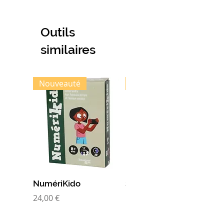
Outils
similaires
Nouveauté
Nouveauté
NumériKido
Super nanas
Prix
Prix
24,00 €
10,00 €