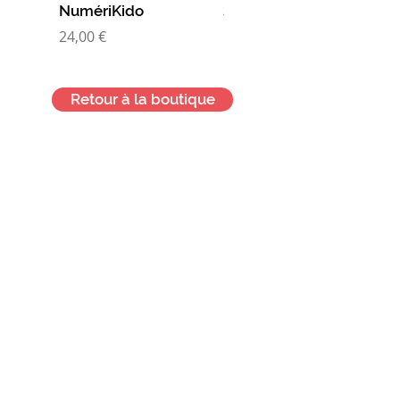
NumériKido
Super nanas
Prix
Prix
24,00 €
10,00 €
Retour à la boutique