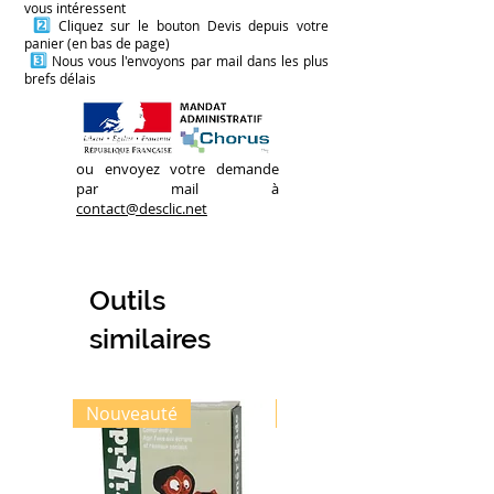
sensibles, mais le détour par le
vous intéressent
espionne ton téléphone ? »).
2️⃣
Cliquez sur le bouton Devis depuis votre
jeu reste extrêmement
panier (en bas de page)
La personne doit choisir
contenant pour le public.
3️⃣
Nous vous l'envoyons par mail dans les plus
l'une des deux propositions,
brefs délais
et explique ensuite les
raisons de son choix.
ou envoyez votre demande
par mail à
contact@desclic.net
Outils
similaires
Nouveauté
Nouveauté