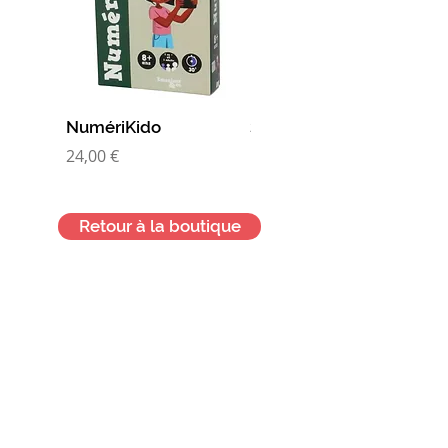
NumériKido
Super nanas
Prix
Prix
24,00 €
10,00 €
Retour à la boutique