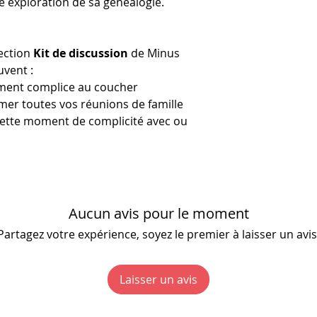
e exploration de sa généalogie.
membres d'une
Si c'est une cart
personne qui a
lection
Kit de discussion
de Minus
du groupe qui 
uvent :
ou une anecdot
ment complice au coucher
propre parcour
mer toutes vos réunions de famille
uette moment de complicité avec ou
Aucun avis pour le moment
Partagez votre expérience, soyez le premier à laisser un avis
Laisser un avis