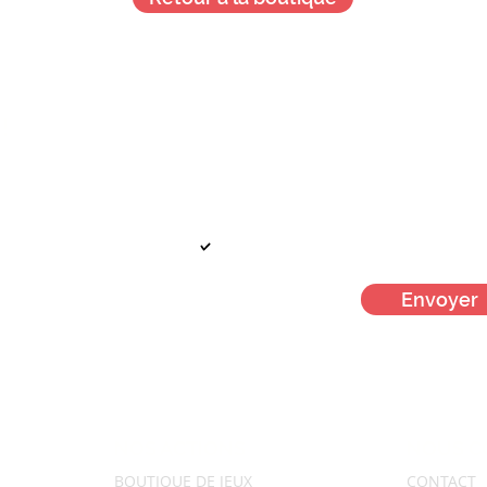
Je veux + d'infos !
!
Votre mail
Je m'inscris à la newsletter men
Envoyer
NOS ACTIONS
NOUS C
BOUTIQUE DE JEUX
CONTACT