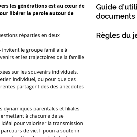
Cet outil aborde l'
👉 Enfants, Adole
Contenu du jeu 
Guide d'util
ravers les générations est au cœur de
préjugés avec hu
du récit de vie. L
🌻 Inclusif
- 64 cartes
our libérer la parole autour de
documents
permet d'évoquer 
📏 Ateliers collec
Pour ce titre de 
trajectoires pers
⏱️ Parties courte
Taille :
12x9x2,5
discussions, la fa
sécurisante, ce q
Poids :
0,107 kg
Règles du je
uestions réparties en deux
démarche éco-res
publics vulnérabl
:
encres végétales, 
Les règles complèt
» invitent le groupe familiale à
des traitements c
Idéal dans le cadr
nirs et les trajectoires de la famille
court entre les Ha
parentalité, d'at
Découvrez ici un e
intergénérationn
axées sur les souvenirs individuels,
Fidèle aux valeurs
seniors et des jeu
Mélangez les 64
tretien individuel, ou pour que des
par Désclic, le c
individuels en tra
au centre du g
férentes partagent des des anecdotes
boîtes est confié 
personne à recon
accompagnée.
travail et l'auton
À tour de rôle,
handicap.
carte et lit la 
s dynamiques parentales et filiales
Si c'est une car
ermettant à chacun·e de se
groupe répond
e, idéal pour valoriser la transmission
reconstituer u
le parcours de vie. Il pourra soutenir
commune (idéal 