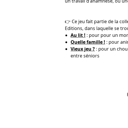
un travail d'anamnèse, ou un
👉 Ce jeu fait partie de la col
Editions, dans laquelle se tro
Au lit !
: pour pour un mo
Quelle famille !
: pour ani
Vieux jeu ?
: pour un cho
entre séniors