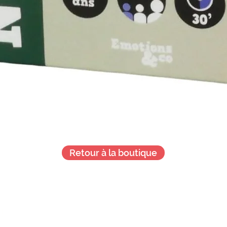
Retour à la boutique
Je veux + d'infos !
!