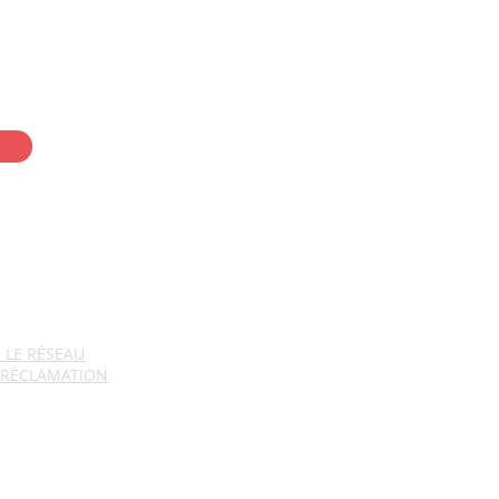
suelle Désclic 💌
ONTACTER
E
LE RÉSEAU
 RÉCLAMAT
ION