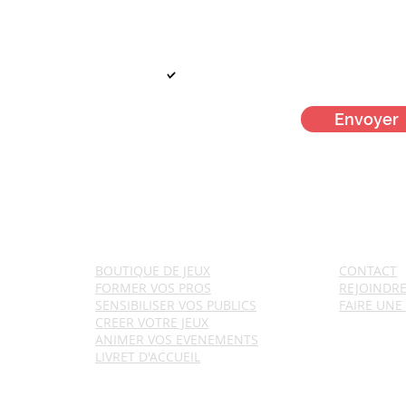
Votre mail
Je m'inscris à la newsletter men
Envoyer
NOS ACTIONS
NOUS C
BOUTIQUE DE JEUX
CONTACT
FORMER VOS PROS
REJ
OINDR
SENSIBILISER VOS PUBLICS
FAIRE UNE
CREER VOTRE JEUX
ANIMER VOS EVENEMENTS
LIVRET D'ACCUEIL