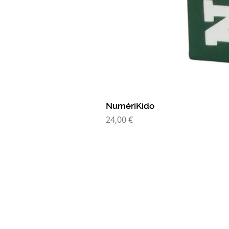
NumériKido
Prix
24,00 €
SUIVEZ-NOUS 