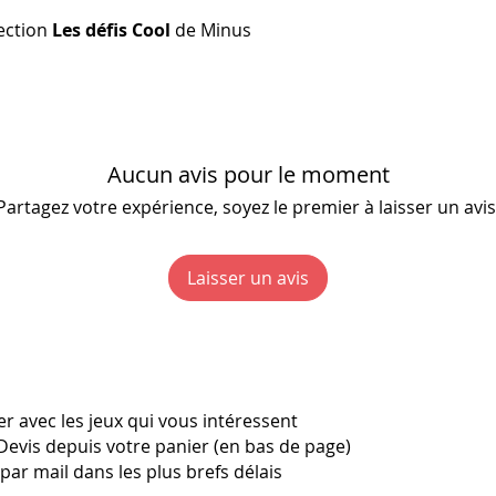
Les cartes Freez
lection
Les défis Cool
de Minus
joueur·euses p
cumuler et teni
une main au sol
sans perdre l'éq
contorsion le 
Aucun avis pour le moment
manière bienvei
Partagez votre expérience, soyez le premier à laisser un avis
En tant qu'animate
Laisser un avis
adapter les cons
les postures en p
pour les personne
chaque participan
mouvement à son 
possibilités.
r avec les jeux qui vous intéressent
Devis depuis votre panier (en bas de page)
ar mail dans les plus brefs délais