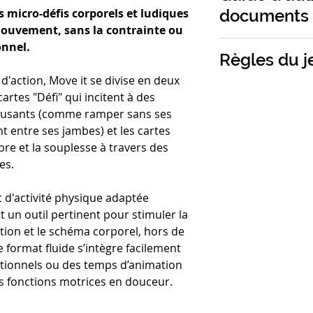
- 50 cartes défis
discussions authe
documents
s micro-défis corporels et ludiques
psychologiques o
👉 Petite enfance
- 50 cartes poses 
déconstruire les 
mouvement, sans la contrainte ou
physique
Adultes, Séniors
onnel.
🌻 Inclusif
Taille
: 18x6,5x2
Règles du j
Le projet s'atta
📏 Ateliers collec
Poids :
0,167 kg
éco-responsable r
d'action, Move it se divise en deux
C'est un outil idé
⏱️ Parties courte
Les règles complèt
locale s'effectue e
artes "Défi" qui incitent à des
seniors ou les pe
Hauts-de-France et
amusants (comme ramper sans ses
handicap qui pein
Découvrez ici un e
papiers labellisés
t entre ses jambes) et les cartes
pratique sportiv
traitements chimi
libre et la souplesse à travers des
d'envie, de confi
Le jeu propose d
es.
limitations fonctio
simples, facileme
En parfaite cohér
programme de réé
capacités motrice
commune d'utilité
 d'activité physique adaptée
médiation ludique
Les cartes Déf
final des boîtes e
 un outil pertinent pour stimuler la
goût de bouger, tra
participant·e p
ainsi l'autonomie 
ation et le schéma corporel, hors de
les tensions corpo
l'action deman
situation de hand
e format fluide s’intègre facilement
des pieds). Le
ationnels ou des temps d’animation
l'encourager ou
es fonctions motrices en douceur.
collectivement
de groupe.