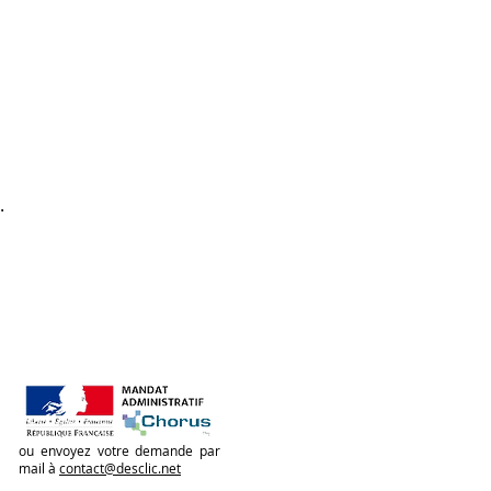
e (statique) : Les
iochent des cartes et doivent
r les postures indiquées (ex :
, un bras derrière la tête)
uilibre. Le but est de tenir la
plus longtemps possible de
llante.
.
ur·ice, n'hésitez pas à
ignes (par exemple, proposer
osition assise sur une chaise
s à mobilité réduite) afin que
t·e expérimente le
rythme et selon ses
ou envoyez votre demande par
mail à
contact@desclic.net