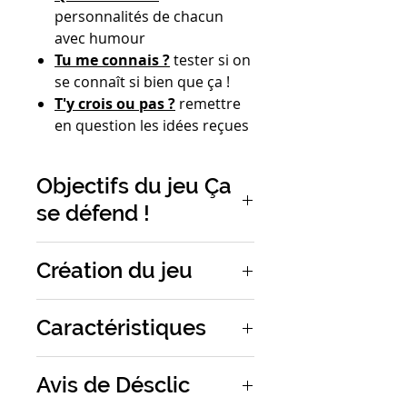
personnalités de chacun
avec humour
Tu me connais ?
tester si on
se connaît si bien que ça !
T'y crois ou pas ?
remettre
en question les idées reçues
Objectifs du jeu Ça
se défend !
Pour s'exercer à
Création du jeu
l'argumentation et à
l'éloquence en défendant des
Ce jeu est né de l'imagination
propositions insolites
Caractéristiques
fertile de l'équipe
Minus
Editions
, installée à Lille.
🏷️ Compétences oratoires
Nombre de joueur·euses :
De
Avis de Désclic
2 à 15
Ces créatrices, expertes dans
🎯 Encourager les échanges