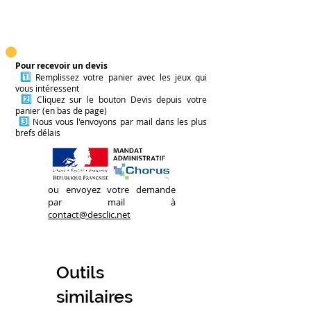
des encres végétales sur du
papier certifié, puis préparées
Un·e joueur·se pioche une
avec soin par les mains
carte et lit la proposition
patientes des travailleur·ses
imposée (par exemple :
Pour recevoir un devis
1️⃣
Remplissez votre panier avec les jeux qui
d'un ESAT, illustrant un
"Pourquoi ce serait trop cool
vous intéressent
engagement social et
que les objets soient vivants ?").
2️⃣
Cliquez sur le bouton Devis depuis votre
panier (en bas de page)
environnemental constant.
Cette personne doit alors
3️⃣
Nous vous l'envoyons par mail dans les plus
improviser une plaidoirie pour
brefs délais
défendre les bienfaits de cette
situation, coûte que coûte.
ou envoyez votre demande
Les autres participant·es
par mail à
écoutent et peuvent ensuite
contact@desclic.net
voter pour l'argument le plus
original ou le plus convaincant.
Les étapes s'enchaînent
Outils
rapidement, permettant à
similaires
chacun·e de manipuler le