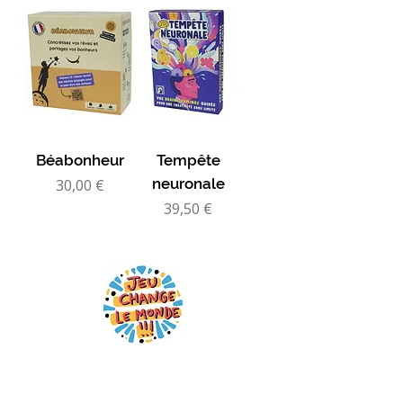
Béabonheur
Tempête
Prix
neuronale
30,00 €
Prix
39,50 €
Pour favoriser les interactions positives,
la collaboration et le bien vivre ensemble