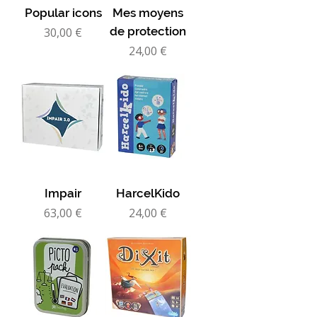
Popular icons
Mes moyens
Prix
de protection
30,00 €
Prix
24,00 €
Impair
HarcelKido
Prix
Prix
63,00 €
24,00 €