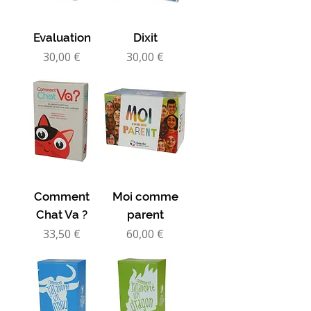
Evaluation
Dixit
Prix
Prix
30,00 €
30,00 €
Comment
Moi comme
Chat Va ?
parent
Prix
Prix
33,50 €
60,00 €