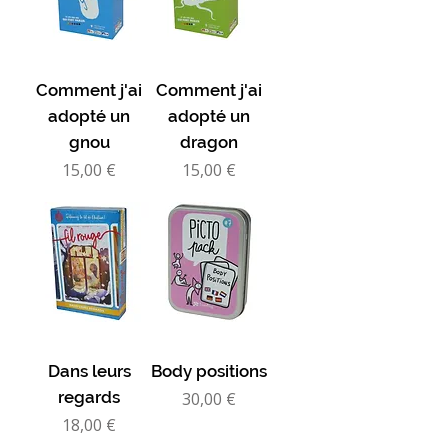
Comment j'ai
Comment j'ai
adopté un
adopté un
gnou
dragon
Prix
Prix
15,00 €
15,00 €
Dans leurs
Body positions
regards
Prix
30,00 €
Prix
18,00 €