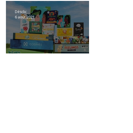
comportements
Désclic
6 août 2021
Le catalogue des Éditions
Désclic ouvre ses portes !
🎬
🌱
🛐
🙏
Codes
Addictions aux
Citoyenneté
Addiction
sociaux
substances
comportementale