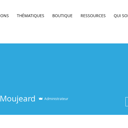
IONS
THÉMATIQUES
BOUTIQUE
RESSOURCES
QUI S
s Moujeard
Administrateur
CLIC
+
4