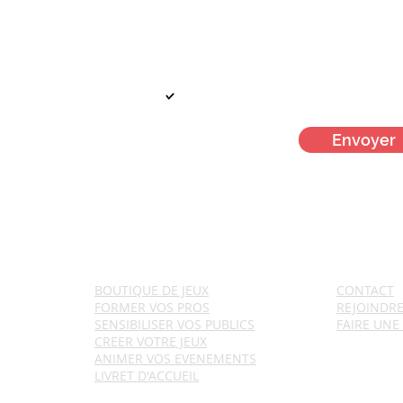
Votre mail
Je m'inscris à la newsletter men
Envoyer
NOS ACTIONS
NOUS C
BOUTIQUE DE JEUX
CONTACT
FORMER VOS PROS
REJ
OINDR
SENSIBILISER VOS PUBLICS
FAIRE UNE
CREER VOTRE JEUX
ANIMER VOS EVENEMENTS
LIVRET D'ACCUEIL