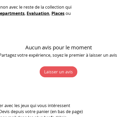
maîtrise de la la
non avec le reste de la collection qui
- Imaginer et crée
epartments
,
Evaluation
,
Places
ou
... et allez encor
plusieurs packs !
Aucun avis pour le moment
Partagez votre expérience, soyez le premier à laisser un avis
Laisser un avis
r avec les jeux qui vous intéressent
Devis depuis votre panier (en bas de page)