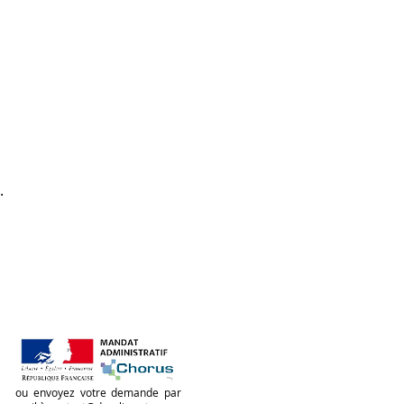
ngue
r selon vos propres règles !
e + loin en mélangeant
.
ou envoyez votre demande par