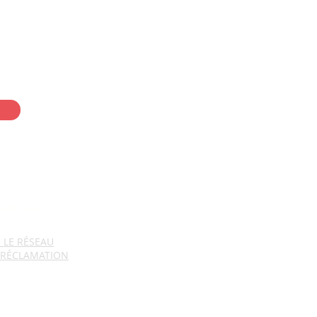
suelle Désclic 💌
ONTACTER
E
LE RÉSEAU
 RÉCLAMAT
ION