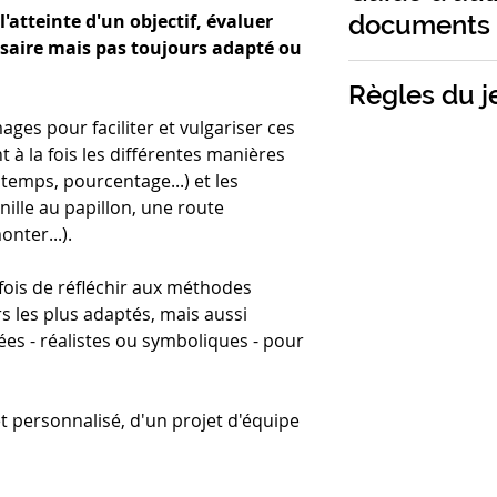
- 55 cartes
messages en utilisa
documents
'atteinte d'un objectif, évaluer
jeu dédramatise, 
- cartes règles du
créer des outils l
essaire mais pas toujours adapté ou
et intuitive, moin
basé sur des mét
engageante.
Taille :
10,5 x 7,5 
Règles du j
faciliter l'ouvertu
Cela transforme u
Poids :
0,208 kg
des émotions et d
images pour faciliter et vulgariser ces
contraignant en 
Les règles complèt
nt à la fois les différentes manières
compréhension m
Découvrez ici un e
temps, pourcentage...) et les
nille au papillon, une route
Comme tous les ou
onter...).
de clarifier les at
Lorsque les mots
communs et de s'a
parlent pour vous
fois de réfléchir aux méthodes
pertinente et com
rs les plus adaptés, mais aussi
Utilisez le pour :
sées - réalistes ou symboliques - pour
- Enrichir votre 
entrainant à reco
les intégrer dans
et personnalisé, d'un projet d'équipe
- Favoriser la co
booster l'intellige
- Développer votre