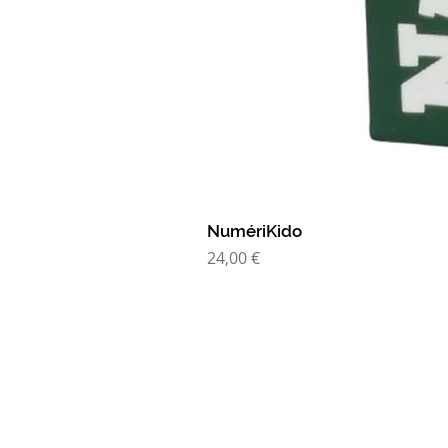
NumériKido
Prix
24,00 €
SUIVEZ-NOUS 