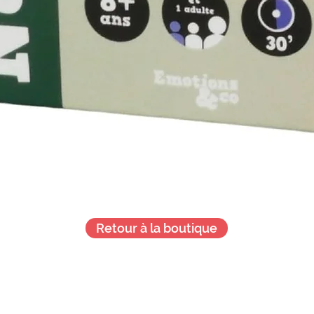
Retour à la boutique
Je veux + d'infos !
!