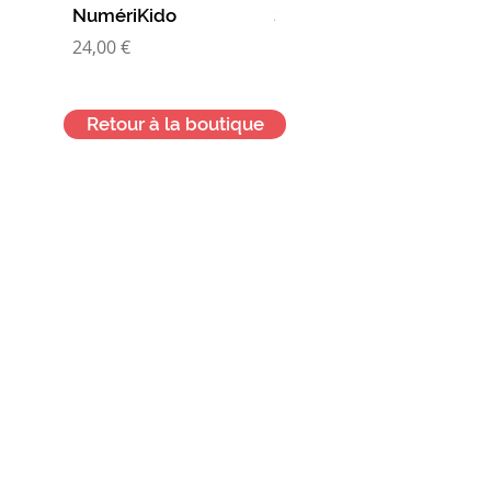
NumériKido
Super nanas
rendu l'information accessible
Prix
Prix
24,00 €
10,00 €
à tous.
Retour à la boutique