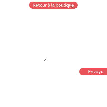
Retour à la boutique
Je veux + d'infos !
!
Votre mail
Je m'inscris à la newsletter men
Envoyer
NOS ACTIONS
NOUS C