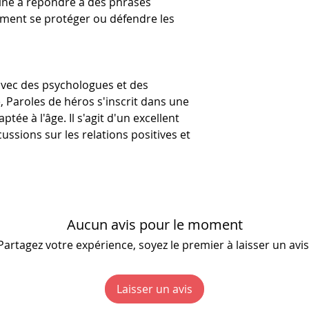
aîne à répondre à des phrases
qui pique (la sit
ent se protéger ou défendre les
L'origine de Parol
moquerie), une p
nécessité de dispo
l'affirmation de s
d'aider les enfant
réponse pour la m
face aux moqueries
Le premier joue
avec des psychologues et des
soient victimes o
"pique" et lit l
e, Paroles de héros s'inscrit dans une
Il répond à cet
tée à l'âge. Il s'agit d'un excellent
était directem
ussions sur les relations positives et
Si le joueur a 
réponse, un adu
propositions d
En petit group
intervenir en 
la personne vis
Aucun avis pour le moment
Partagez votre expérience, soyez le premier à laisser un avis
Laisser un avis