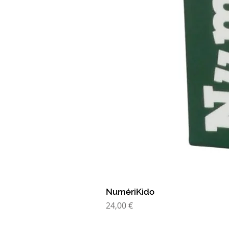
NumériKido
Prix
24,00 €