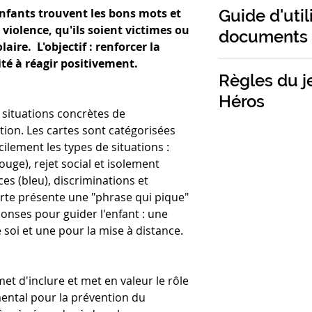
La mécanique du je
🎯 Privilégier l'e
Contenu du jeu 
Guide d'util
nfants trouvent les bons mots et
personnelle en ta
chaque carte prés
- 64 cartes
 violence, qu'ils soient victimes ou
manque de suppo
documents
moquerie, d'intim
👉 Enfants
- 1 notice
ire. L'objectif : renforcer la
accompagner les 
(rouge, jaune, ble
🌻 Inclusif
ité à réagir positivement.
clés, comme l'ar
concret pour favo
📏 Entretiens indiv
Taille :
15,5x11,5x
Règles du j
dans la famille. 
⏱️ Parties courte
Poids :
0,292 kg
naissance à une a
Héros
Le jeu s'utilise au
situations concrètes de
société pour facil
individuel qu'en pe
tion. Les cartes sont catégorisées
dialogue autour 
Les règles complèt
rôle du témoin est
cilement les types de situations :
corps, du consen
Découvrez ici un e
en un véritable tr
uge), rejet social et isolement
Chaque carte pré
l'empathie et la so
es (bleu), discriminations et
Ma Petite Fratrie
indique la catégor
arte présente une "phrase qui pique"
puissant d'appre
Rouge : moquer
Les enfants appr
onses pour guider l'enfant : une
Leurs outils sont
physique.
soutien et à réa
 soi et une pour la mise à distance.
psychologues part
Jaune : rejet so
observent le har
professionnel·les
Bleu : intimida
contenu adapté, cl
Vert : discrimi
rmet d'inclure et met en valeur le rôle
particulièrement 
ental pour la prévention du
harcèlement scola
Sur chaque carte