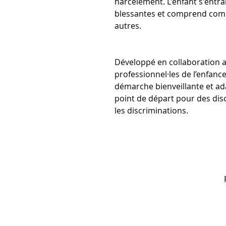
harcèlement. L'enfant s'entr
blessantes et comprend comm
autres.
Développé en collaboration 
professionnel·les de l’enfanc
démarche bienveillante et adap
point de départ pour des disc
les discriminations.