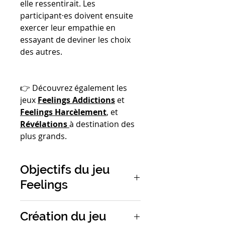
elle ressentirait. Les
participant·es doivent ensuite
exercer leur empathie en
essayant de deviner les choix
des autres.
👉 Découvrez également les
jeux
Feelings Addictions
et
Feelings Harcèlement
, et
Révélations
à destination des
plus grands.
Objectifs du jeu
Feelings
Le jeu pour identifier ses
Création du jeu
émotions et comprendre celles