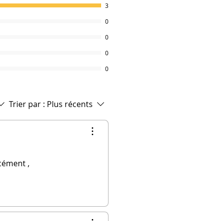
3
0
0
0
0
Trier par :
Plus récents
cément ,