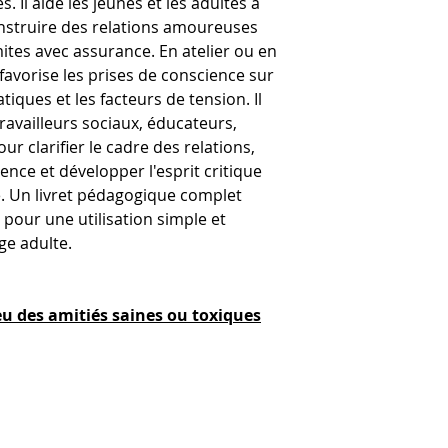
. Il aide les jeunes et les adultes à
accompagner dans
Animez l'échan
onstruire des relations amoureuses
atelier.
Certaines cartes
imites avec assurance. En atelier ou en
classer ?Quelle
l favorise les prises de conscience sur
généré le plus 
ques et les facteurs de tension. Il
relèvent d'actes
(travailleurs sociaux, éducateurs,
r clarifier le cadre des relations,
lence et développer l'esprit critique
 Un livret pédagogique complet
pour une utilisation simple et
âge adulte.
eu des amitiés saines ou toxiques