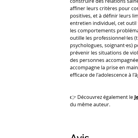
construire des relations saines
affiner leurs critères pour c
positives, et à définir leurs l
entretien individuel, cet outi
les comportements problémati
outille les professionnel·les 
psychologues, soignant·es) pou
prévenir les situations de vio
des personnes accompagnée.
accompagne la prise en main 
efficace de l'adolescence à l'
👉 Découvrez également le
J
du même auteur.
Avis