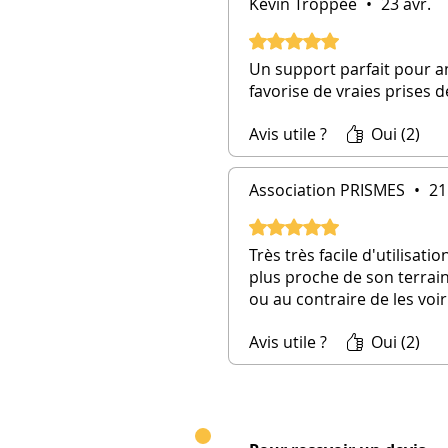
Kévin Troppée
•
23 avr.
Noté 5 sur 5.
Un support parfait pour ani
favorise de vraies prises
Avis utile ?
Oui (2)
Association PRISMES
•
21
Noté 5 sur 5.
Très très facile d'utilisat
plus proche de son terrain
ou au contraire de les voir
Avis utile ?
Oui (2)