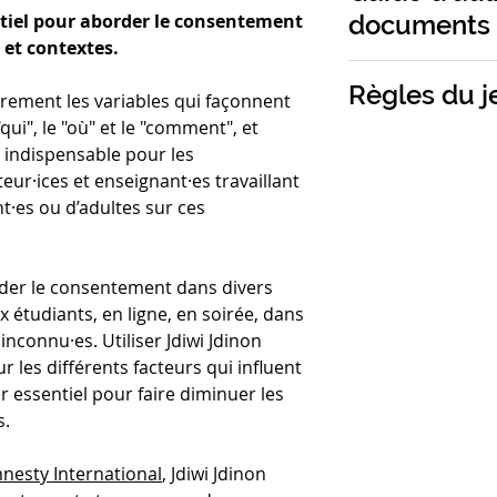
- 1 Livret pédago
familial de Belgiq
documents
entiel pour aborder le consentement
🎯 Privilégier l'e
- 1 Jeu de 100 cart
principe de cett
 et contextes.
Il permet au grou
* 25 CARTES Dial
outil qui permet d
facteurs qui inf
👉 Adolescent·es,
* 25 CARTES Qui ?
Règles du j
contextes d'appl
airement les variables qui façonnent
et donc de
discut
🌻 Inclusif
* 25 CARTES Où ?
C'est donc grâce à
ui", le "où" et le "comment", et
chacun·e.
📏 Ateliers collecti
* 25 CARTES Com
Les règles du jeu 
cet outil spécialis
 indispensable pour les
⏱️ Parties longue
pédagogique sont 
ur·ices et enseignant·es travaillant
Jdiwi Jdinon est au
Taille :
19x25x4,7
avant goût des rè
t·es ou d’adultes sur ces
fonction des objec
Poids :
0,3 kg
Jdiwi Jdinon est un
cartes "dialogue"
mettre en place. 
traiter de consen
pile de carte ("dia
rder le consentement dans divers
étudiants ou en li
"comment"), dem
x étudiants, en ligne, en soirée, dans
dans le couple ou 
sélectionner et li
inconnu·es. Utiliser Jdiwi Jdinon
r les différents facteurs qui influent
Piochez ensuite un
r essentiel pour faire diminuer les
"comment". Ces ca
s.
contexte à la cart
ces informations
nesty International
, Jdiwi Jdinon
groupe de se posi