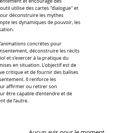
sentement et encourage des
réponses envisagé
outil utilise des cartes "dialogue" et
pour déconstruire les mythes
mpte les dynamiques de pouvoir, les
sation.
 d’animations concrètes pour
sentement, déconstruire les récits
iol et s’exercer à la pratique du
ses en situation. L'objectif est de
ive critique et de fournir des balises
sentement. Il renforce les
r affirmer ou retirer son
r être capable d’entendre et de
t de l’autre.
Aucun avis pour le moment