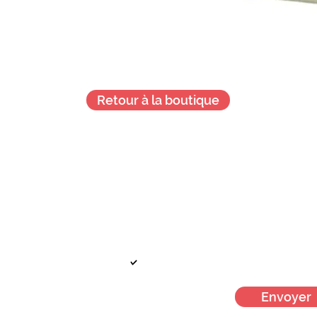
Retour à la boutique
Je veux + d'infos !
!
Votre mail
Je m'inscris à la newsletter men
Envoyer