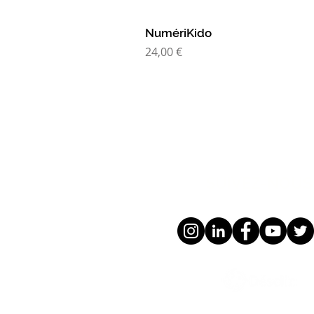
NumériKido
Prix
24,00 €
SUIVEZ-NOUS 