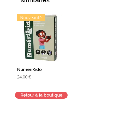
Nouveauté
Nouveauté
NumériKido
Super nanas
Prix
Prix
24,00 €
10,00 €
Retour à la boutique