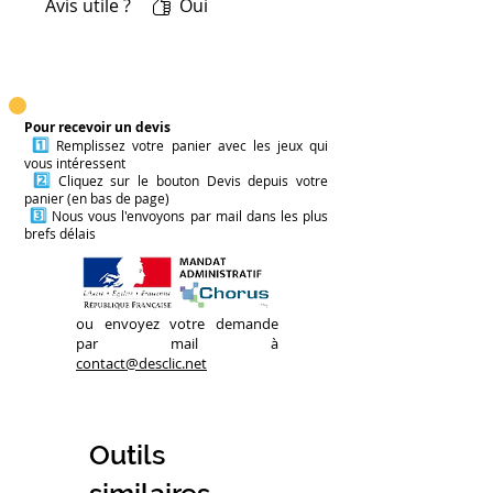
Avis utile ?
Oui
interpellent sans avoir
besoin de le verbaliser tout
de suite donc idéal dans des
ateliers en groupe
également.
Pour recevoir un devis
1️⃣
Remplissez votre panier avec les jeux qui
vous intéressent
2️⃣
Cliquez sur le bouton Devis depuis votre
panier (en bas de page)
3️⃣
Nous vous l'envoyons par mail dans les plus
brefs délais
ou envoyez votre demande
par mail à
contact@desclic.net
Outils
similaires