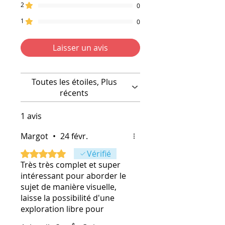
et la liberté d'expression en
indépendamment du reste de
2
0
tenant compte du
la collection E·mot·ion, et de
1
0
fonctionnement global de la
leurs règles d'utilisation.
personne, et des étapes
Laisser un avis
progressives de son processus
de changement.
Toutes les étoiles, Plus
récents
1 avis
Margot
•
24 févr.
Noté 5 sur 5.
Vérifié
Très très complet et super
intéressant pour aborder le
sujet de manière visuelle,
laisse la possibilité d'une
exploration libre pour
découvrir les notions qui