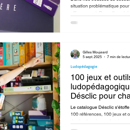
situation problématique pour 
efficacement. Pour aller + loin
ligne sur les outils Désclic po
On parlera ici principalement
concernant la consommation 
drogues ; tabac) et les jeux d
Gilles Moujeard
5 sept. 2025
7 min de lectu
Ludopédagogie
100 jeux et outil
ludopédagogiqu
Désclic pour ch
comportements
Le catalogue Désclic s'étoff
100 références, 100 jeux et 
destination des professionn
pour changer les comportemen