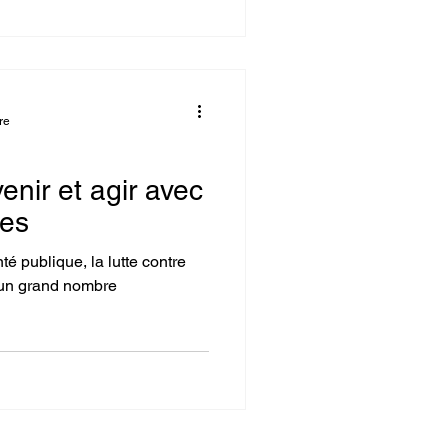
re
enir et agir avec
ues
 publique, la lutte contre
r un grand nombre