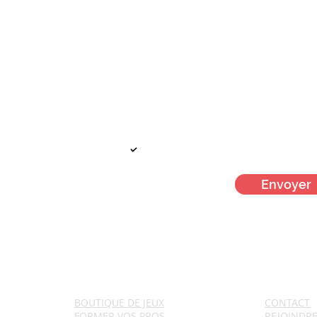
Je veux + d'infos !
!
Votre mail
Je m'inscris à la newsletter men
Envoyer
NOS ACTIONS
NOUS C
BOUTIQUE DE JEUX
CONTACT
FORMER VOS PROS
REJ
OINDR