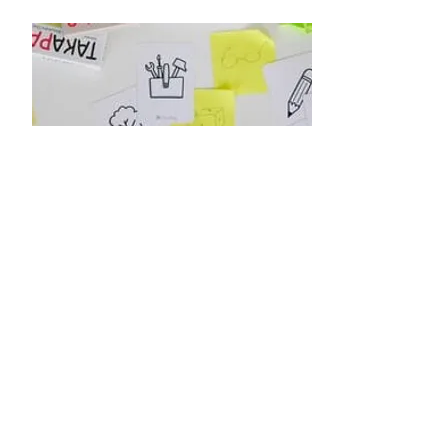
Créer votre jeu
Le jeu dont vous avez besoin
n'existe pas ? Et si vous construisiez
votre propre outil ludopédagogique
100% adapté à votre public, votre
structure, votre image...