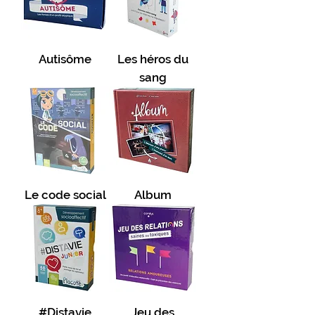
Autisôme
Les héros du
sang
Le code social
Album
#Distavie
Jeu des