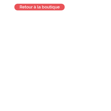
posant la question finale aux
Retour à la boutique
participants : souhaitez-vous
prendre Gum Gum en
formation ?