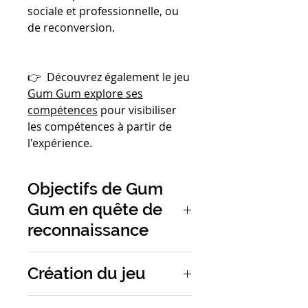
sociale et professionnelle, ou
de reconversion.
👉 Découvrez également le jeu
Gum Gum explore ses
compétences
pour visibiliser
les compétences à partir de
l'expérience.
Objectifs de Gum
Gum en quête de
reconnaissance
Pour aborder la
Création du jeu
reconnaissance informelle via
un scénario de recrutement.
L'initiative vient de
Temptalab
,