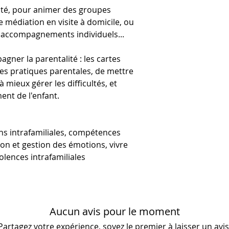
Contenu du jeu
parentalité.
lité, pour animer des groupes
👉 Adultes
- 240 cartes
Depuis, Cogmies 
e médiation en visite à domicile, ou
📏 Entretiens indiv
- 1 livret de règles
structure de créat
s accompagnements individuels...
⏱️ Parties longue
Taille :
-
ludopédagogiques 
Poids
: - kg
Engagée dans la c
agner la parentalité : les cartes
Livraison
: Colis
autour de la sant
es pratiques parentales, de mettre
développement hu
 mieux gérer les difficultés, et
recherches scienti
ent de l'enfant.
continue à créer d
ons intrafamiliales, compétences
Autrice, illustrat
n et gestion des émotions, vivre
Pereira
olences intrafamiliales
Aucun avis pour le moment
Partagez votre expérience, soyez le premier à laisser un avis