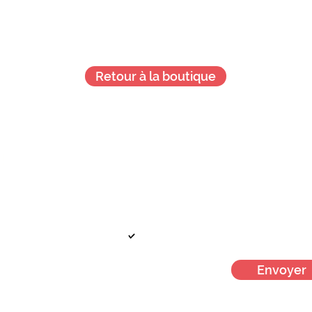
Retour à la boutique
Je veux + d'infos !
!
Votre mail
Je m'inscris à la newsletter men
Envoyer