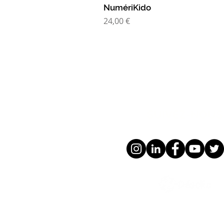
NumériKido
Prix
24,00 €
SUIVEZ-NOUS 