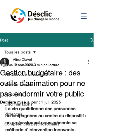
Post
Tous les posts
Alice Clavel
Tous les posts
12 nov. 2020
3 min de lecture
Gestion budgétaire : des
Vie affective et sexuelle
outils d’animation pour ne
Vivre ensemble
pas endormir votre public
Addictions
Dernière mise à jour :
1 juil. 2025
Discriminations
La vie quotidienne des personnes 
Violences
accompagnées au centre du dispositif : 
un professionnel nous présente sa 
Compétences psychosociales
méthode d’intervention innovante.