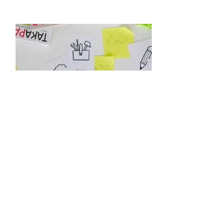
Créer votre jeu
Le jeu dont vous avez besoin
n'existe pas ? Et si vous construisiez
votre propre outil ludopédagogique
100% adapté à votre public, votre
structure, votre image...