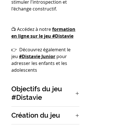
stimuler l'introspection et
l'échange constructif.
📺 Accédez à notre
formation
en ligne sur le jeu #Distavie
👉 Découvrez également le
jeu
#Distavie Junior
pour
adresser les enfants et les
adolescents
Objectifs du jeu
#Distavie
L'outil pour favoriser les
Création du jeu
échanges bienveillant, mieux se
connaitre pour mieux se