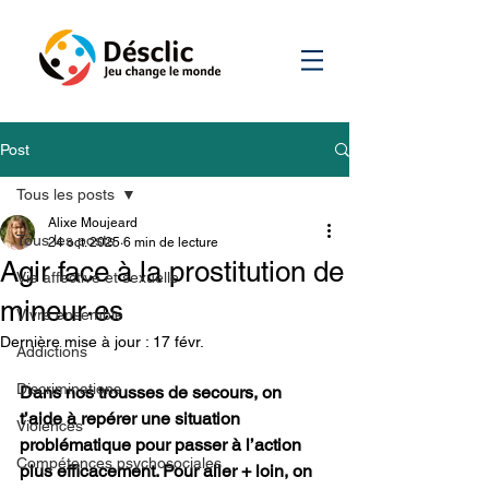
Post
Tous les posts
Alixe Moujeard
Tous les posts
24 oct. 2025
6 min de lecture
Agir face à la prostitution de
Vie affective et sexuelle
mineur·es
Vivre ensemble
Dernière mise à jour :
17 févr.
Addictions
Discriminations
Dans nos trousses de secours, on 
t’aide à repérer une situation 
Violences
problématique pour passer à l’action 
Compétences psychosociales
plus efficacement. Pour aller + loin, on 