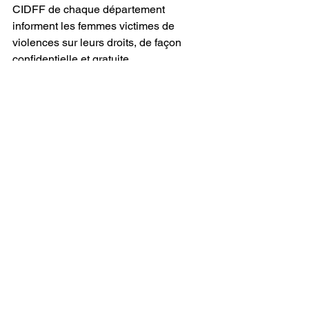
CIDFF de chaque département 
informent les femmes victimes de 
violences sur leurs droits, de façon 
confidentielle et gratuite.
• 
Amicale du Nid
Accueille et accompagne les 
personnes vers une sortie de la 
prostitution. Leurs antennes proposent 
des hébergements d’urgence ou 
d’insertion, des ateliers d’adaptation à 
la vie active dans une perspective 
d’insertion socio-professionnelle.
• 
L’association Agir Contre la 
Prostitution des Enfants
Propose des accompagnements 
psychoéducatifs pour les mineur·es, 
des groupes de parole pour les parents 