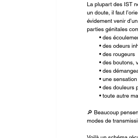
La plupart des IST n
un doute, il faut l’o
évidement venir d’u
parties génitales co
• des écoulemen
• des odeurs in
• des rougeurs
• des boutons, 
• des démange
• une sensation
• des douleurs 
• toute autre ma
🔎 Beaucoup pensent 
modes de transmission
Voilà un schéma récap