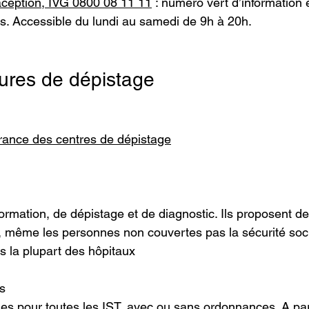
aception, IVG 0800 08 11 11
 : numéro vert d’information e
ns. Accessible du lundi au samedi de 9h à 20h.
tures de dépistage
France des centres de dépistage
formation, de dépistage et de diagnostic. Ils proposent d
, même les personnes non couvertes pas la sécurité socia
 la plupart des hôpitaux
es
es pour toutes les IST, avec ou sans ordonnances. A par