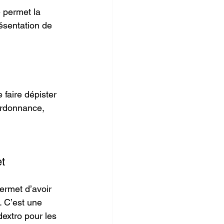
 permet la 
ésentation de 
 faire dépister 
ordonnance, 
t 
ermet d’avoir 
. C’est une 
extro pour les 