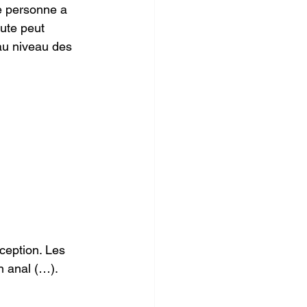
e personne a 
oute peut 
au niveau des 
ception. Les 
n anal (…). 