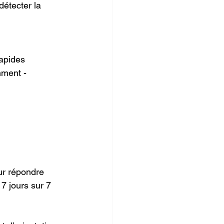
détecter la 
rapides 
mment - 
our répondre 
7 jours sur 7 