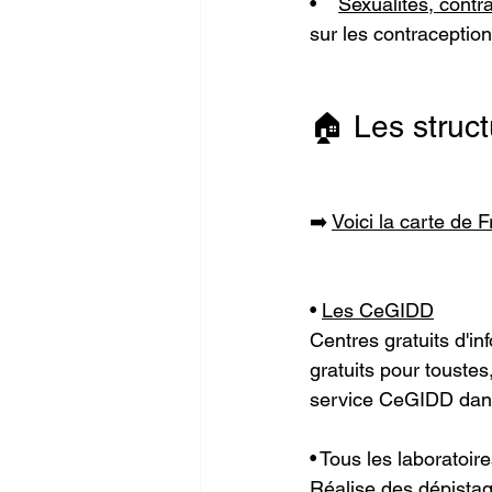
•    
Sexualités, contr
sur les contraceptio
🏠 Les struc
➡️ 
Voici la carte de 
• 
Les CeGIDD
Centres gratuits d'in
gratuits pour toustes
service CeGIDD dans
• Tous les laboratoir
Réalise des dépistag