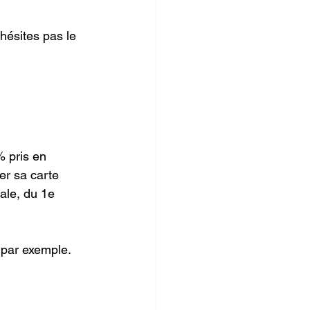
hésites pas le 
% pris en 
r sa carte 
ale, du 1e 
 par exemple.