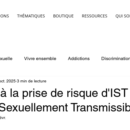
IONS
THÉMATIQUES
BOUTIQUE
RESSOURCES
QUI S
exuelle
Vivre ensemble
Addictions
Discriminatio
oct. 2025
3 min de lecture
Santé
Ludopédagogie
 à la prise de risque d'IST
 Sexuellement Transmissib
évr.