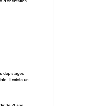
t d’orientation 
es dépistages 
le. Il existe un 
tir de 26ans, 