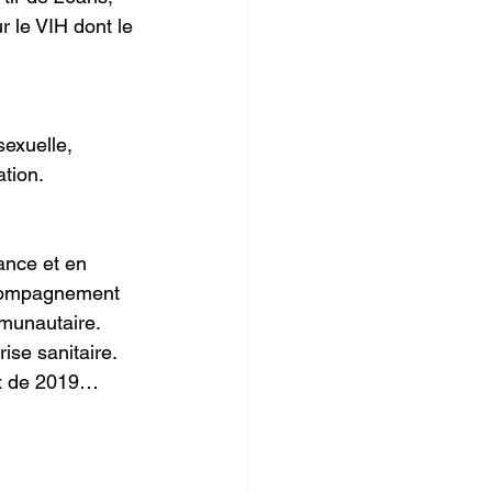
r le VIH dont le 
exuelle, 
ation.
ance et en 
ccompagnement 
mmunautaire.
ise sanitaire. 
ux de 2019… 