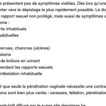
e présentent pas de symptômes visibles. Dès lors qu’un
rienter vers le dépistage le plus rapidement possible. Le d
n rapport sexuel non protégé, mais aussi de symptômes 
mme :
ts inhabituels
habituelles
verrues, chancres (ulcères)
aisons
 de brûlure en urinant
pendant les rapports sexuels
nifestation inhabituelle
que seule la pénétration vaginale nécessite une contra
s sont bien plus variés : caresses, fellation, pénétratio
itulatif diffusé par le super site 
depistage.be