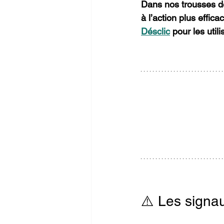
Dans nos trousses de
à l’action plus effica
Désclic
 pour les util
⚠️ Les signau