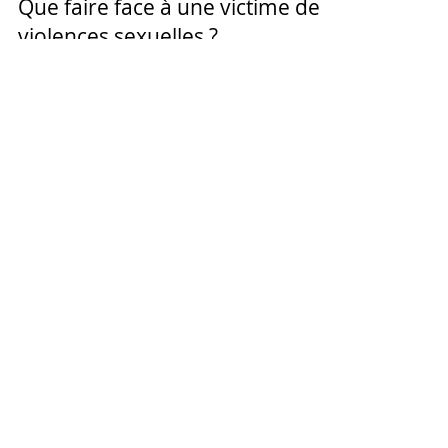
Laura Marie
31 juil. 2020
3 min de lecture
Violences
Que faire face à une victime de
violences sexuelles ?
Depuis #MeToo, #BalanceTonPorc ou
#Iwas sur les réseaux sociaux, les langues
se délient. Comment réagir lorsqu'une
victime se confie à vous?