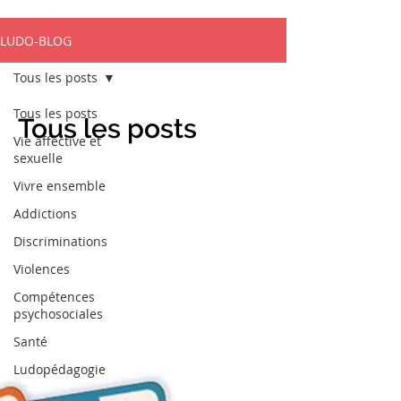
LUDO-BLOG
Tous les posts
Tous les posts
Tous les posts
Vie affective et
sexuelle
Vivre ensemble
Addictions
Discriminations
Violences
Compétences
psychosociales
Santé
Ludopédagogie